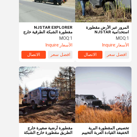
المرور عبر الأرض مقطورة
NJSTAR EXPLORER
استخدامية NJSTAR
مقطورة الشبكة الطرقية خارج
EXPLORER مقطورة خارج
الطريق
MOQ:
1
MOQ:
1
الطريق خفيفة الوزن
الأسعار:
Inquire
الأسعار:
Inquire
افضل سعر
الاتصال
افضل سعر
الاتصال
منزل
المنتجات
أشرطة فيديو
حول بنا
تخصيص المقطورة البرية
مقطورة أرضية صغيرة خارج
الخفيفة القيادة العربة التخييم
الطريق مقطورة خارج الشبكة