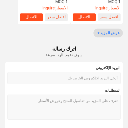
خارج الشبكة المقطورة البرية
MOQ:
1
MOQ:
1
الأسعار:
Inquire
الأسعار:
Inquire
جولة في
ضبط الجودة
اتصل بنا
طلب اقتباس
افضل سعر
الاتصال
افضل سعر
الاتصال
المعمل
عرض المزيد
صالة عرض
اترك رسالة
المعدات
سوف نقوم بالرد بسرعة
البريد الإلكتروني
المتطلبات