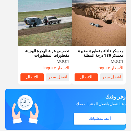
معسكر قافلة مقطورة صغيرة
تخصيص عربة الهجرة الهجينة
معسكر 180 درجة المظلة
مقطورات المقطورات
المقطورات السفر خفيفة
الاستكشافية NJSTAR العائلة
MOQ:
1
MOQ:
1
الوزن
الكرافان الهجينة
الأسعار:
Inquire
الأسعار:
Inquire
افضل سعر
الاتصال
افضل سعر
الاتصال
وفر وقتك
دعنا نتصل بأفضل المنتجات معك.
أعط متطلباتك