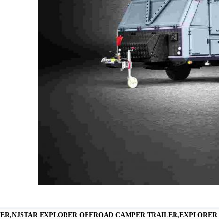
LER,NJSTAR EXPLORER OFFROAD CAMPER TRAILER,EXPLORER