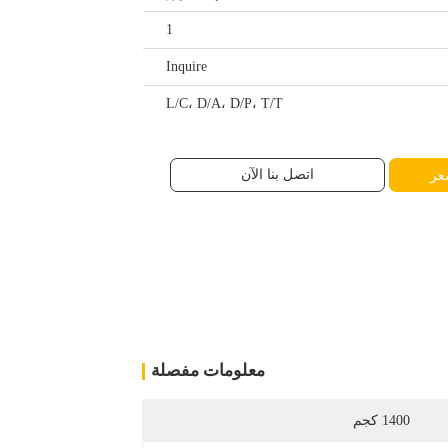
1
Inquire
L/C، D/A، D/P، T/T
اتصل بنا الآن
عر
معلومات مفصلة
1400 كجم