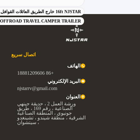
16ft NJSTAR خارج الطريق العائلات القوافل,عربات القيادة (إر في كامبر) 1400 كيلوغرام,مقطورات سفر خفيفة الوزن 1400 كجم
OFFROAD TRAVEL CAMPER TRAILER
اتصال سريع
الهاتف
+86 18881209606
البريد الإلكتروني
njstarrv@gmail.com
العنوان
ورشة العمل 2 ، حديقة جينهي
الصناعية ، رقم 169 ، طريق
جونيوي ، المنطقة الصناعية
الشرقية ، منطقة شيندو ، تشينغدو
، سيتشوان