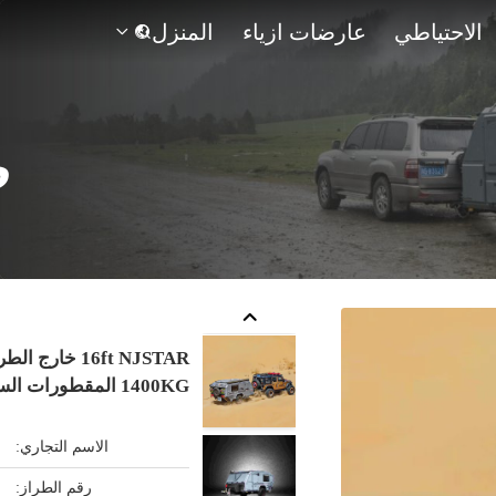
الاحتياطي
عارضات ازياء
المنزل

ص
1400KG المقطورات السفر خفيفة الوزن
الاسم التجاري:
رقم الطراز: