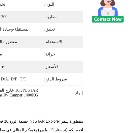
اللون:
تخص
بطارية:
300 أمبير
تعليق:
المستقلة/وسادة ال
الاستخدام:
مقطورة ال
خزانة:
بط
الأسعار:
ire
شروط الدفع:
 D/A، D/P، T/T
16ft NJSTAR خارج الطريق العائلات القوافل,عربات القيادة (إر في كامبر) 1400 كيلوغرام,مقطورات سفر خفيفة الوزن 1400 كجم
إبراز:
ns Rv Camper 1400KG
مقطورة سفر NJSTAR Explorer خفيفة الوزن16 قدم لاستخدام العائلة سعر معقول كاميرا قافلة كاميرا التخييم