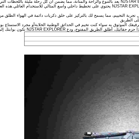
تم تصميمها مع مراعاة العملية في الاعتبار، و NJSTAR EXPLORER يحتوي على تخطيط داخلي واسع المثالي 
ميزات مبتكرة، NJSTAR EXPLORER يسهل تجربة التخييم، مما يسمح لك بالتركيز على خلق ذكريات دائمة في
على الطريق
بر حرية الاستكشاف مع NJSTAR EXPLORER كرفيقك الموثوق به سواء كنت تخيم في الحدائق الوطنية الخلابةأو م
لمفتوح، ودع NJSTAR EXPLORER تكون بوابتك إلى إمكانيات لا نهائية.