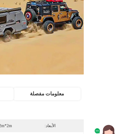
معلومات مفصلة
الأبعاد:
2m*2m