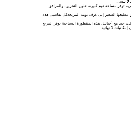
للاستخدام العائلي.هذه العربة توفر مساحة نوم كبيرة، حلول التخزين، والمرافق
 الهواء الطلق.من مطبخها الصغير إلى غرف نومه المريحةكل تفاصيل هذه
جرد الاستمتاع بوقت جيد مع أحبائك، هذه المقطورة السياحية توفر المزيج