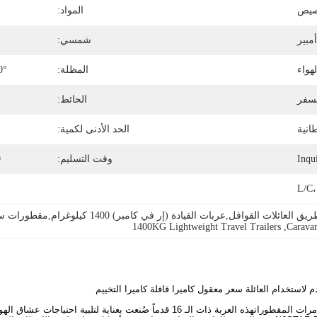
يص
المواد:
شمسي:
هواء
المظلة:
0°
سفر
الحائط:
انية
الحد الأدنى لكمية:
Inqu
وقت التسليم:
0
L/C،
1400KG Lightweight Travel Trailers
, 
Carava
أقدم لكم (نجستار إكسبلورر) رفيقكم المثالي في مغامرات المقطوراتهذه العربة ذات الـ 16 