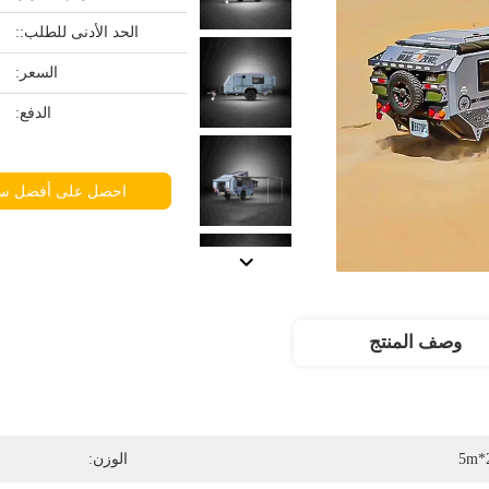
الحد الأدنى للطلب::
السعر:
الدفع:
احصل على أفضل س
وصف المنتج
5m*
الوزن: