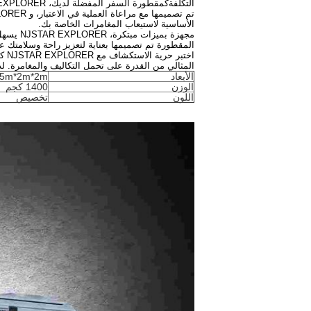
التكلفةكمقطورة السفر المفضلة لديك، NJSTAR EXPLORER يعد بالتنوع والراحة والمتانة، مما يضمن أن كل رحلة مليئة باللحظات التي لا تنسى.
الأساسية لاستيعاب المغامرات الخاصة بك.
مجهزة ب
المقطورة تم تصميمها بعناية لتعزيز راحة وسلامتك 
اخت
المثالي من القدرة على تحمل التكاليف والمغامرة. لذا حزم حقائبك، أطلق الطريق ا
الأبعاد
5m*2m*2m
الوزن
1400 كجم
اللون
تخصيص