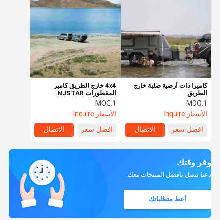
كاميرا ذات أرضية صلبة خارج
4x4 خارج الطريق كامبر
الطريق
المقطورات NJSTAR
كامبرات صغيرة مع الحمامات
MOQ:
1
MOQ:
1
الأسعار:
Inquire
الأسعار:
Inquire
افضل سعر
الاتصال
افضل سعر
الاتصال
وفر وقتك
دعنا نتصل بأفضل المنتجات معك.
أعط متطلباتك