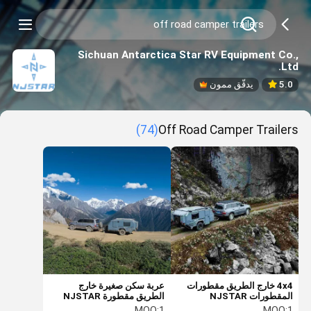
Sichuan Antarctica Star RV Equipment Co.,
Ltd.
5.0
يدقّق ممون
(74)
Off Road Camper Trailers
4x4 خارج الطريق مقطورات
عربة سكن صغيرة خارج
المقطورات NJSTAR
الطريق مقطورة NJSTAR
Explorer Overland
EXPLORER عربة سكن
MOQ:
1
MOQ:
1