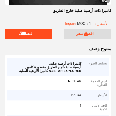
2
6
/
كاميرا ذات أرضية صلبة خارج الطريق
الأسعار：Inquire
MOQ：1
افضل سعر
ﺎﺘﺼﻟ ﺍﻶﻧ
منتوج وصف
تسليط الضوء
,
كاميرا ذات أرضية صلبة
,
أرضية صلبة خارج الطريق مقطورة كامبر
NJSTAR EXPLORER كاميرا الأرضية الصلبة
اسم العلامة
NJSTAR
التجارية
الأسعار
Inquire
الحد الأدنى
1
لكمية