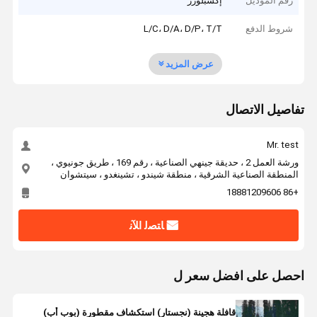
رقم الموديل
إكسبلورر
شروط الدفع
L/C، D/A، D/P، T/T
عرض المزيد
تفاصيل الاتصال
Mr. test
ورشة العمل 2 ، حديقة جينهي الصناعية ، رقم 169 ، طريق جونيوي ،
المنطقة الصناعية الشرقية ، منطقة شيندو ، تشينغدو ، سيتشوان
+86 18881209606
ﺎﺘﺼﻟ ﺍﻶﻧ
احصل على افضل سعر ل
قافلة هجينة (نجستار) استكشاف مقطورة (بوب أب)