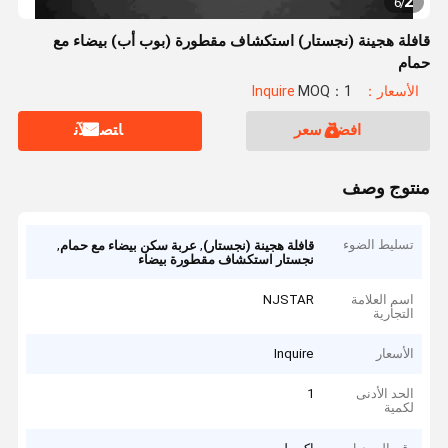
2
6
/
قافلة هجينة (نجستار) استكشاف مقطورة (بوب أب) بيضاء مع
حمام
الأسعار：Inquire
MOQ：1
افضل سعر
ﺎﺘﺼﻟ ﺍﻶﻧ
منتوج وصف
تسليط الضوء
,
,
قافلة هجينة (نجستار)
عربة سكن بيضاء مع حمام
نجستار استكشاف مقطورة بيضاء
اسم العلامة
NJSTAR
التجارية
الأسعار
Inquire
الحد الأدنى
1
لكمية