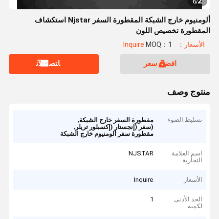
2
6
/
ألومنيوم خارج الشبكة المقطورة السفر Njstar استكشاف
المقطورة تخصيص اللون
الأسعار：Inquire
MOQ：1
افضل سعر
ﺎﺘﺼﻟ ﺍﻶﻧ
منتوج وصف
تسليط الضوء
,
مقطورة السفر خارج الشبكة
,
(سفر (إنجستار (إكسبلور تريلر
مقطورة سفر ألومنيوم خارج الشبكة
اسم العلامة
NJSTAR
التجارية
الأسعار
Inquire
الحد الأدنى
1
لكمية