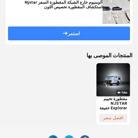
ألومنيوم خارج الشبكة المقطورة السفر Njstar
استكشاف المقطورة تخصيص اللون
استمر
المنتجات الموصى بها
مقطورة تخييم
NJSTAR
Explorer خفيفة
الوزن وقادرة
على الطرق
افضل سعر
الوعرة
لمغامرات عائلية
مريحة