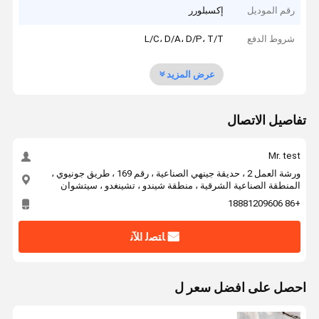
رقم الموديل
إكسبلورر
شروط الدفع
L/C، D/A، D/P، T/T
عرض المزيد
تفاصيل الاتصال
Mr. test
ورشة العمل 2 ، حديقة جينهي الصناعية ، رقم 169 ، طريق جونيوي ،
المنطقة الصناعية الشرقية ، منطقة شيندو ، تشينغدو ، سيتشوان
+86 18881209606
ﺎﺘﺼﻟ ﺍﻶﻧ
احصل على افضل سعر ل