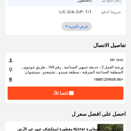
رقم الموديل
إكسبلورر
شروط الدفع
L/C، D/A، D/P، T/T
عرض المزيد
تفاصيل الاتصال
Mr. test
ورشة العمل 2 ، حديقة جينهي الصناعية ، رقم 169 ، طريق جونيوي ،
المنطقة الصناعية الشرقية ، منطقة شيندو ، تشينغدو ، سيتشوان
+86 18881209606
ﺎﺘﺼﻟ ﺍﻶﻧ
احصل على افضل سعر ل
مغامرة Njstar مقطورة استكشاف عبور عبر الأرض