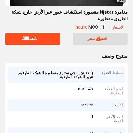
2
6
/
مغامرة Njstar مقطورة استكشاف عبور عبر الأرض خارج شبكة
الطريق مقطورة
الأسعار：Inquire
MOQ：1
افضل سعر
ﺎﺘﺼﻟ ﺍﻶﻧ
منتوج وصف
تسليط الضوء
,
,
(أندفينچر إنجي ستار)
مقطورة الشبكة الطرقية
عبور الشبكة الطرقية
اسم العلامة
NJSTAR
التجارية
الأسعار
Inquire
الحد الأدنى
1
لكمية