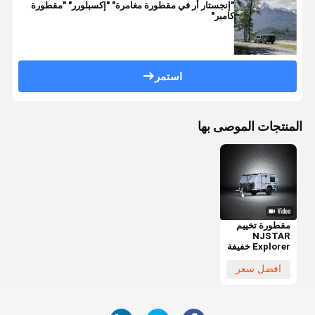
"إنجستار أر في مقطورة مغامرة" "إكسبلورر" "مقطورة
كامبر"
استمر
المنتجات الموصى بها
مقطورة تخييم
NJSTAR
Explorer خفيفة
الوزن وقادرة
على الطرق
افضل سعر
الوعرة
لمغامرات عائلية
مريحة