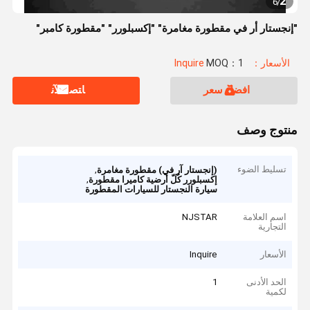
2
6
/
"إنجستار أر في مقطورة مغامرة" "إكسبلورر" "مقطورة كامبر"
الأسعار：Inquire
MOQ：1
افضل سعر
ﺎﺘﺼﻟ ﺍﻶﻧ
منتوج وصف
تسليط الضوء
,
(إنجستار آر في) مقطورة مغامرة
,
إكسبلورر كُلّ أرضية كاميرا مقطورة
سيارة النجستار للسيارات المقطورة
اسم العلامة
NJSTAR
التجارية
الأسعار
Inquire
الحد الأدنى
1
لكمية