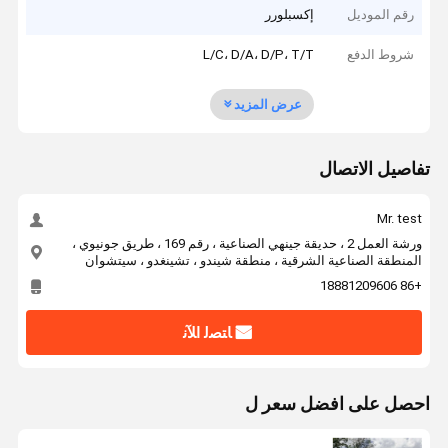
رقم الموديل
إكسبلورر
شروط الدفع
L/C، D/A، D/P، T/T
عرض المزيد
تفاصيل الاتصال
Mr. test
ورشة العمل 2 ، حديقة جينهي الصناعية ، رقم 169 ، طريق جونيوي ،
المنطقة الصناعية الشرقية ، منطقة شيندو ، تشينغدو ، سيتشوان
+86 18881209606
ﺎﺘﺼﻟ ﺍﻶﻧ
احصل على افضل سعر ل