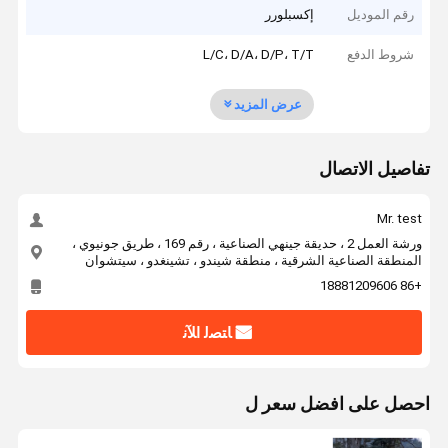
رقم الموديل
إكسبلورر
شروط الدفع
L/C، D/A، D/P، T/T
عرض المزيد
تفاصيل الاتصال
Mr. test
ورشة العمل 2 ، حديقة جينهي الصناعية ، رقم 169 ، طريق جونيوي ،
المنطقة الصناعية الشرقية ، منطقة شيندو ، تشينغدو ، سيتشوان
+86 18881209606
ﺎﺘﺼﻟ ﺍﻶﻧ
احصل على افضل سعر ل