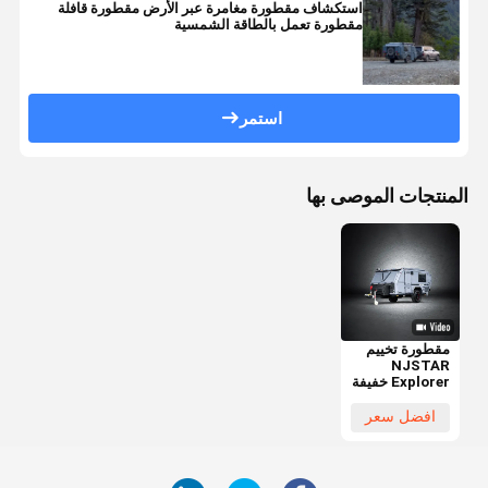
استكشاف مقطورة مغامرة عبر الأرض مقطورة قافلة
مقطورة تعمل بالطاقة الشمسية
استمر
المنتجات الموصى بها
مقطورة تخييم
NJSTAR
Explorer خفيفة
الوزن وقادرة
على الطرق
افضل سعر
الوعرة
لمغامرات عائلية
مريحة