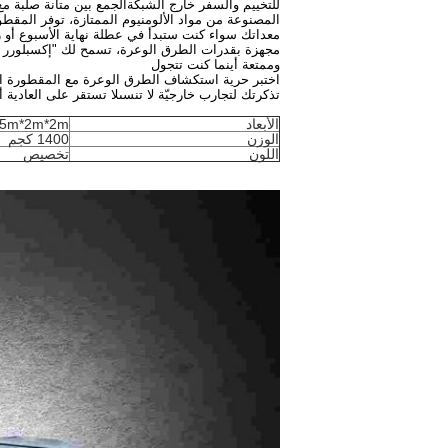
للتخييم والسفر خارج الشبكةالجمع بين متانة صلبة مع
المصنوعة من مواد الألومنيوم الممتازة، توفر المقطو
معداتك سواء كنت ستبدأ في عطلة نهاية الأسبوع أو رح
مجهزة بقدرات الطرق الوعرة، تسمح لك "إكسبلورر ال
وممتعة أينما كنت تتجول
اختبر حرية استكشاف الطرق الوعرة مع المقطورة ال
تذكرتك لتجارب خارجيّة لا تنسىلا تستقر على العادية
الأبعاد
5m*2m*2m
الوزن
1400 كجم
اللون
تخصيص