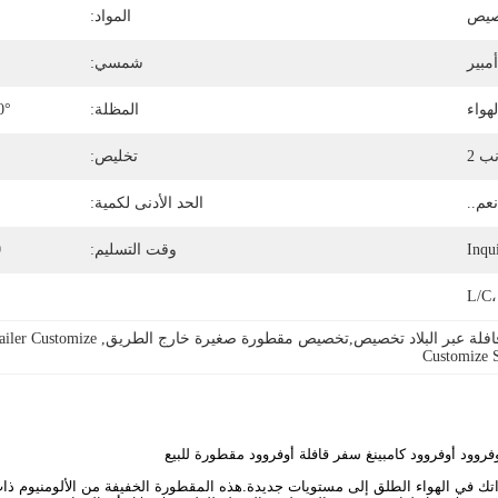
يص
المواد:
شمسي:
هواء
المظلة:
0°
ب 2
تخليص:
عم..
الحد الأدنى لكمية:
Inqu
وقت التسليم:
0
L/C،
قافلة عبر البلاد تخصيص,تخصيص مقطورة صغيرة خارج الطريق
, 
ailer Customize
Customize S