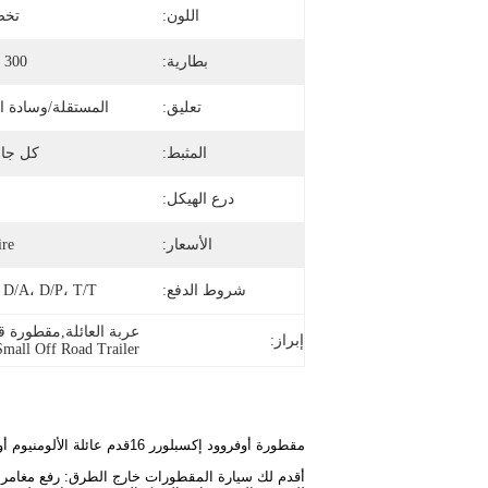
اللون:
تخص
بطارية:
300 أمبير
تعليق:
المستقلة/وسادة ال
المثبط:
كل جان
درع الهيكل:
ن
الأسعار:
ire
شروط الدفع:
 D/A، D/P، T/T
عربة العائلة,مقطورة 
إبراز:
mall Off Road Trailer
مقطورة أوفروود إكسبلورر 16قدم عائلة الألومنيوم أوفروود أوفروود كامبينغ سفر قافلة أوفروود مقطورة للبيع