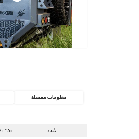
معلومات مفصلة
الأبعاد:
2m*2m