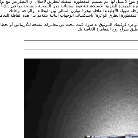
 تنوع لا مثيل لها، تم تصميم المقطورة المقبلة للطريق لاحتلال أي التضاريس مع تو
رة الممتدة للطريق الاستكشافية قوة استثنائية دون التضحية بالمرونة.بما في ذلك أ
لة طويلة الأجلهذه القافلة توفر التوازن المثالي بين الوظائف والراحة لرحلتك.
مقطورة الطرق الوعرة" باستكشاف الوجهات النائية بثقةتم بناء هذه القافلة للتعا
وعرة كرفيقك الموثوق به سواء كنت تبحث عن مغامرات مضخة للأدرينالين أو لحظات 
 أطلق سراح روح المغامرة الخاصة بك