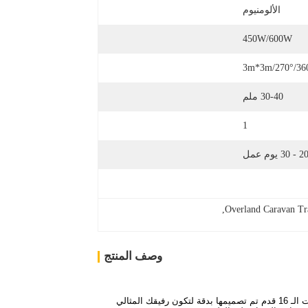
الألومنيوم
450W/600W
3m*3m/270°/36
30-40 ملم
1
2 - 30 يوم عمل
, 
Overland Caravan Tr
وصف المنتج
أقدم لك سيارة المقطورات خارج الطرق: رفع مغامراتك في الهواء الطلق إلى مستويات جديدة.هذه المقطورة الخفيفة من الألومنيوم ذات الـ 16 قدم تم تصميمها بدقة لتكون رفيقك المثالي