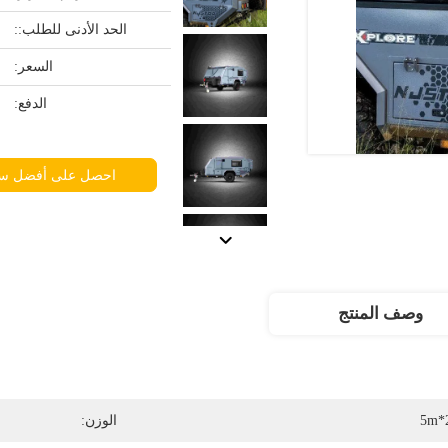
الحد الأدنى للطلب::
السعر:
الدفع:
احصل على أفضل س
وصف المنتج
5m*
الوزن: