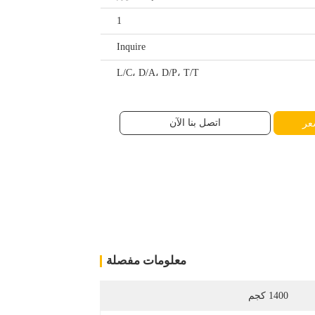
1
Inquire
L/C، D/A، D/P، T/T
اتصل بنا الآن
عر
معلومات مفصلة
1400 كجم